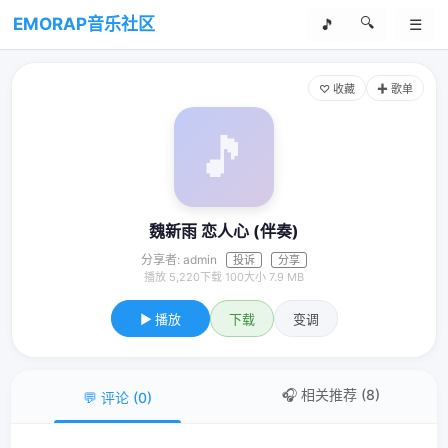
🔍
EMORAP音乐社区
🎵
☰
♡ 收藏
✚ 歌单
🎵
魏新雨 恋人心 (伴奏)
分享者: admin
投诉
分享
播放 5,220
下载 100
大小 7.9 MB
▶ 播放
下载
变调
🎧 相关推荐
(8)
💬 评论
(0)