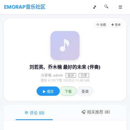
🔍
EMORAP音乐社区
🎵
☰
♡ 收藏
✚ 歌单
🎵
刘若英、乔木楠 最好的未来 (伴奏)
分享者: admin
投诉
分享
播放 4,176
下载 100
大小 11.48 MB
▶ 播放
下载
变调
🎧 相关推荐
(8)
💬 评论
(0)